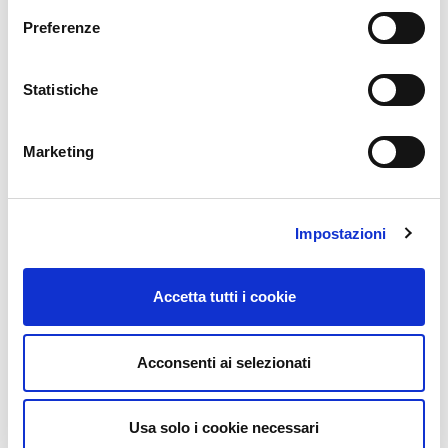
Preferenze
Statistiche
Marketing
Motogiro d’Italia 2026: un’edizione da ricordare.
Impostazioni
Qui la cronaca:
https://www.motogiroitalia.it/motogiro-2026-
Accetta tutti i cookie
unedizione-da-ricordare/
Acconsenti ai selezionati
Usa solo i cookie necessari