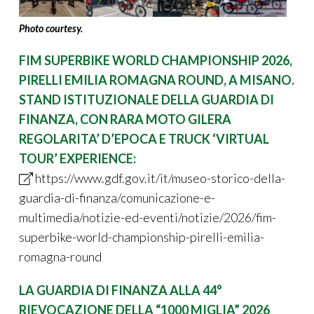
Photo
courtesy
.
FIM SUPERBIKE WORLD CHAMPIONSHIP 2026
,
PIRELLI EMILIA ROMAGNA ROUND, A MISANO
.
STAND ISTITUZIONALE
DELLA GUARDIA DI
FINANZA,
CON RARA MOTO GILERA
REGOLARITA’ D’EPOCA
E TRUCK ‘VIRTUAL
TOUR’ EXPERIENCE:
https://www.gdf.gov.it/it/museo-storico-della-
guardia-di-finanza/comunicazione-e-
multimedia/notizie-ed-eventi/notizie/2026/fim-
superbike-world-championship-pirelli-emilia-
romagna-round
LA GUARDIA DI FINANZA ALLA 44°
RIEVOCAZIONE DELLA “1000 MIGLIA” 2026