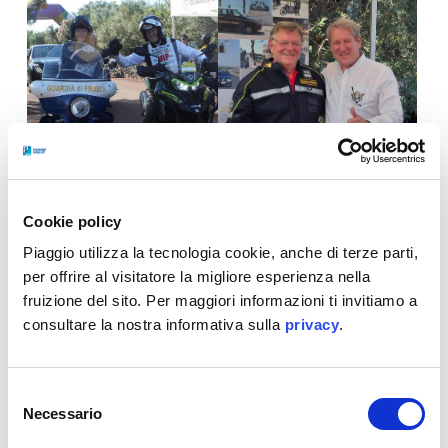
Fonte immagini, foto e clip video su:
https://www.facebook.com/motogiroditaliaofficial/?locale=it_IT
Cookie policy
Piaggio utilizza la tecnologia cookie, anche di terze parti,
per offrire al visitatore la migliore esperienza nella
fruizione del sito. Per maggiori informazioni ti invitiamo a
consultare la nostra informativa sulla
privacy
.
Selezione
Necessario
del
consenso