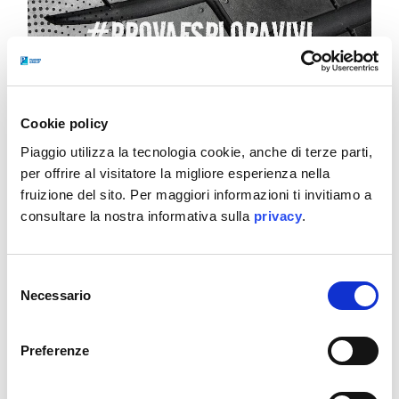
Cookie policy
Piaggio utilizza la tecnologia cookie, anche di terze parti,
https://www.motodays.it/
per offrire al visitatore la migliore esperienza nella
https://www.facebook.com/Motodaysofficial
fruizione del sito. Per maggiori informazioni ti invitiamo a
consultare la nostra informativa sulla
privacy
.
Parte infatti da
Roma
, alla fiera Motodays,
da
venerdì 6 a domenica 8 marzo
,
l’Italian Demo
Selezione
Ride Tour 2026
, una serie di appuntamenti in tutta
Necessario
del
Italia durante i quali sarà possibile effettuare
consenso
degli
speciali test ride su strada, completamente
Preferenze
gratuiti, dei modelli della gamma 2026 di Aprilia e
Moto Guzzi
.