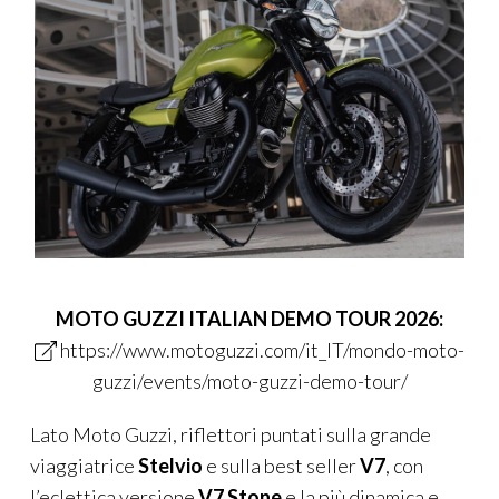
MOTO GUZZI ITALIAN DEMO TOUR 2026:
https://www.motoguzzi.com/it_IT/mondo-moto-
guzzi/events/moto-guzzi-demo-tour/
Lato Moto Guzzi, riflettori puntati sulla grande
viaggiatrice
Stelvio
e sulla best seller
V7
, con
l’eclettica versione
V7 Stone
e la più dinamica e