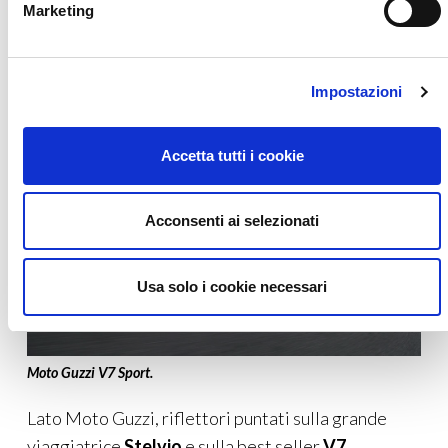
anche nella più specialistica
versione Rally
.
Marketing
Completa la gamma in prova la potente e
raffinata
hypernaked
Tuono V4
Factory
.
Impostazioni
Accetta tutti i cookie
Acconsenti ai selezionati
Usa solo i cookie necessari
Moto Guzzi V7 Sport.
Lato Moto Guzzi, riflettori puntati sulla grande
viaggiatrice
Stelvio
e sulla best seller
V7
,