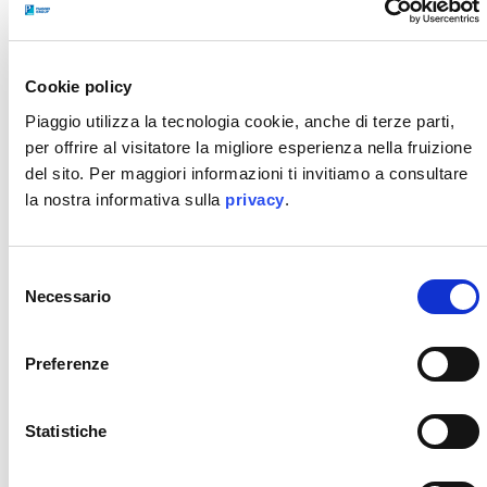
Cookie policy
Piaggio utilizza la tecnologia cookie, anche di terze parti,
per offrire al visitatore la migliore esperienza nella fruizione
del sito. Per maggiori informazioni ti invitiamo a consultare
la nostra informativa sulla
privacy
.
Selezione
Aprilia RS 457.
Necessario
del
consenso
Sul fronte Aprilia saranno a disposizione le
Preferenze
apprezzate sportive e naked di media cilindrata:
RS
457
e
Tuono 457
, ideali per i motociclisti
con
patente A2
, e l’apprezzatissima
RS 660
. Non
Statistiche
manca la adventure bicilindrica
Aprilia Tuareg
,