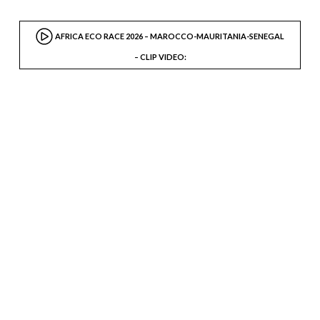
AFRICA ECO RACE 2026 – MAROCCO-MAURITANIA-SENEGAL
– CLIP VIDEO: