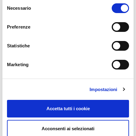
meravigliose che hanno reso questo tracciato unico
Selezione
Necessario
al mondo.
del
consenso
Preferenze
Statistiche
Marketing
Autodromo Internazionale del Mugello:
Impostazioni
https://mugellocircuit.com/it/
Accetta tutti i cookie
Acconsenti ai selezionati