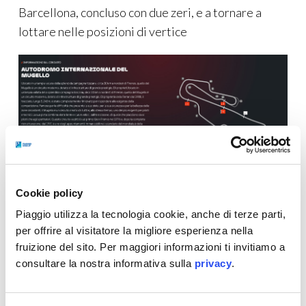
Barcellona, concluso con due zeri, e a tornare a
lottare nelle posizioni di vertice
https://www.motogp.com/it/calendar/2026/event/italy/bf2104f9-
Cookie policy
f5cc-4a99-a993-cb5d01bccd24?tab=circuit-info
Piaggio utilizza la tecnologia cookie, anche di terze parti,
per offrire al visitatore la migliore esperienza nella
Il Gran Premio d’Italia sul Circuito del Mugello è la
fruizione del sito. Per maggiori informazioni ti invitiamo a
festa per eccellenza dei tifosi italiani e il GP di casa
consultare la nostra informativa sulla
privacy
.
per Aprilia Racing. È una delle piste più belle del
Motomondiale con i suoi 5245 metri di curve