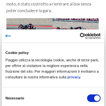
moto, è stato costretto a rientrare ai box senza
poter concludere la gara.
Cookie policy
A completare il bilancio di giornata, anche l’ottava
Piaggio utilizza la tecnologia cookie, anche di terze parti,
posizione di
Ai Ogura
, del
Trackhouse MotoGP
per offrire al visitatore la migliore esperienza nella
Team
, che ha permesso ad Aprilia di chiudere con
fruizione del sito. Per maggiori informazioni ti invitiamo a
consultare la nostra informativa sulla
privacy
.
due RS-GP26 nella top ten.
Selezione
Necessario
del
consenso