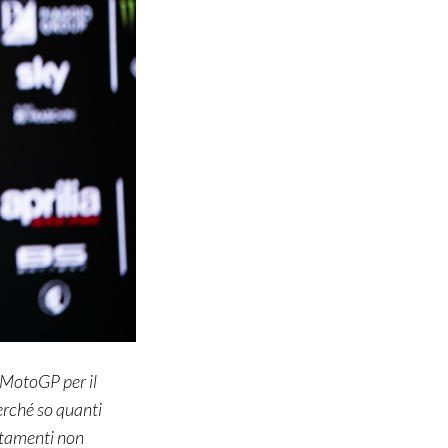
a MotoGP per il
erché so quanti
rtamenti non