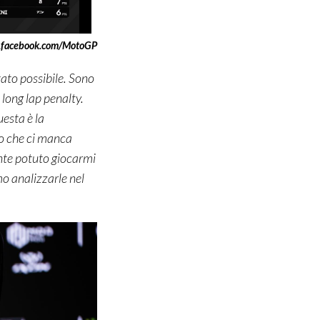
.facebook.com/MotoGP
ltato possibile. Sono
e long
lap
penalty.
uesta è la
to che ci manca
ente potuto giocarmi
mo analizzarle nel