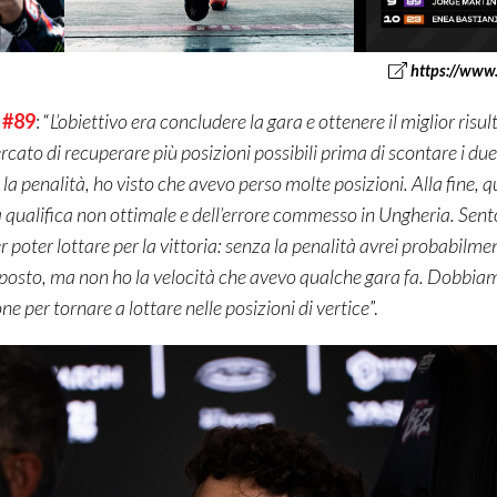
https://www
, #89
: “
L’obiettivo era concludere la gara e ottenere il miglior risu
rcato di recuperare più posizioni possibili prima di scontare i du
a penalità, ho visto che avevo perso molte posizioni. Alla fine, q
qualifica non ottimale e dell’errore commesso in Ungheria. Sen
 poter lottare per la vittoria: senza la penalità avrei probabilm
to posto, ma non ho la velocità che avevo qualche gara fa. Dobbia
one per tornare a lottare nelle posizioni di vertice
”.