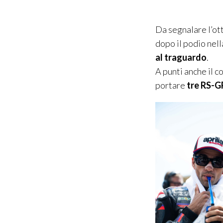
Da segnalare l’ot
dopo il podio nell
al traguardo
.
A punti anche il 
portare
tre RS-G