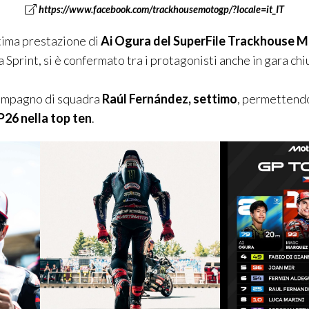
https://www.facebook.com/trackhousemotogp/?locale=it_IT
tima prestazione di
Ai Ogura del
SuperFile
Trackhouse
M
a Sprint, si è confermato tra i protagonisti anche in gara c
compagno di squadra
Raúl Fernández, settimo
, permettendo
P26 nella top ten
.