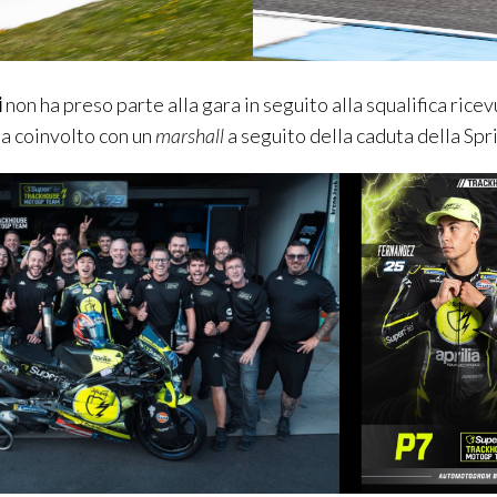
i
non ha preso parte alla gara in seguito alla squalifica rice
ha coinvolto con un
marsha
l
l
a seguito della caduta della Spri