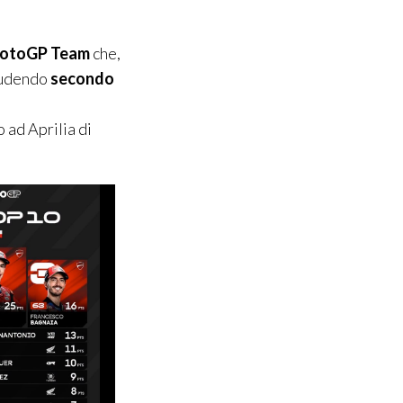
otoGP Team
che,
hiudendo
secondo
 ad Aprilia di