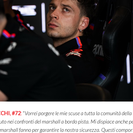
CHI
, #72
:
“
Vorrei porgere le mie scuse a tutta la comunità dell
to nei confronti del
marsha
ll
a bordo pista. Mi dispiace anche p
marsha
l
l
fanno per garantire la nostra sicurezza. Questi compo