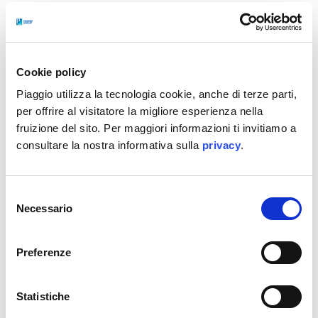
store si sviluppa in tre aree: una con una selezione
delle Vespa più iconiche, simboli di design e libertà
su due ruote; una dedicata alla moda, con collezioni
uniche che riflettono personalità e stile individuali;
Cookie policy
e infine una sezione lifestyle, dove oggetti da
Piaggio utilizza la tecnologia cookie, anche di terze parti,
raduno vengono rivisitati in chiave pop. Un invito a
per offrire al visitatore la migliore esperienza nella
immaginare Vespa in tutte le sue forme, dentro e
fruizione del sito. Per maggiori informazioni ti invitiamo a
consultare la nostra informativa sulla
privacy
.
fuori la strada.
Selezione
Necessario
del
consenso
Preferenze
Statistiche