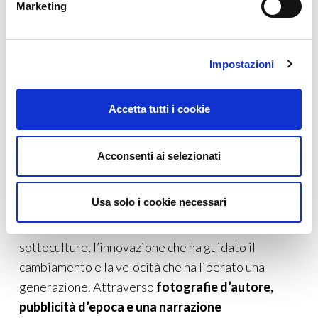
Marketing
Impostazioni
Accetta tutti i cookie
https://eu.assouline.com/
Acconsenti ai selezionati
IL LIBRO.
Assouline dedica agli 80 anni di Vespa
Usa solo i cookie necessari
un
coffee
table
book
che attraversa la sua eredità
leggendaria: le linee che hanno definito intere
sottoculture, l’innovazione che ha guidato il
cambiamento e la velocità che ha liberato una
generazione. Attraverso
fotografie d’autore,
pubblicità d’epoca e una narrazione