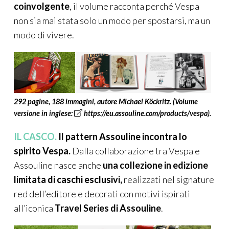
coinvolgente
, il volume racconta perché Vespa
non sia mai stata solo un modo per spostarsi, ma un
modo di vivere.
292 pagine, 188 immagini, autore Michael Köckritz
.
(Volume
versione
in inglese:
https://eu.assouline.com/products/vespa
).
IL CASCO.
Il pattern Assouline incontra lo
spirito Vespa.
Dalla collaborazione tra Vespa e
Assouline nasce anche
una collezione in edizione
limitata di caschi esclusivi,
realizzati nel signature
red dell’editore e decorati con motivi ispirati
all’iconica
Travel Series di Assouline
.