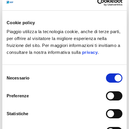
Cookie policy
Piaggio utilizza la tecnologia cookie, anche di terze parti,
per offrire al visitatore la migliore esperienza nella
fruizione del sito. Per maggiori informazioni ti invitiamo a
consultare la nostra informativa sulla
privacy
.
Arte in movimento. Libertà su due ruote
. Da
Selezione
Necessario
ottant’anni Vespa attraversa il tempo restando
del
consenso
contemporanea. La collaborazione con Assouline
celebra questa eredità attraverso un progetto che
Preferenze
unisce
identità visiva, cultura e lifestyle
in una
collezione pensata per chi continua a vedere in
Statistiche
Vespa molto più di un semplice veicolo.