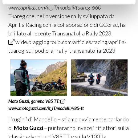
www.aprilia.com/it_IT/modelli/tuareg-660
Tuareg che, nella versione rally sviluppata da
Aprilia Racing con la collaborazione di GCorse, ha
brillato al recente Transanatolia Rally 2023:
wide.piaggiogroup.com/articles/racing/aprilia-
tuareg-sul-podio-al-rally-transanatolia-2023
Moto Guzzi, gamma V85 TT:
www.motoguzzi.com/it_IT/modelli/v85-tt
I ‘cugini’ di Mandello – stiamo ovviamente parlando
di
Moto Guzzi
– punteranno invece i riflettori sulla
‘classic adventure’ V85 TT e sulla V100, la