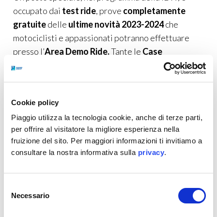
occupato dai
test ride
, prove
completamente
gratuite
delle
ultime novità 2023-2024
che
motociclisti e appassionati potranno effettuare
presso l’
Area Demo Ride.
Tante le
Case
moto
presenti, anche in forma ufficiale, che
focalizzeranno la loro attenzione in particolare sui
modelli
Adventure, Off Road e Scrambler.
Cookie policy
Se i test ‘on road’ dei modelli Adv, touring e stradali
Piaggio utilizza la tecnologia cookie, anche di terze parti,
partiranno già venerdì 15 settembre,
i demo ride
per offrire al visitatore la migliore esperienza nella
delle
Enduro e Cross
più specialistiche entreranno
fruizione del sito. Per maggiori informazioni ti invitiamo a
nel vivo nelle giornate di sabato e domenica:
consultare la nostra informativa sulla
privacy
.
proprio a loro è dedicato un circuito apposito
all’interno della
Off Road Arena
, una superficie
sterrata di 155.000 m² su cui si sviluppano
diversi
Selezione
Necessario
del
tracciati
adatti a ogni livello di abilità.
consenso