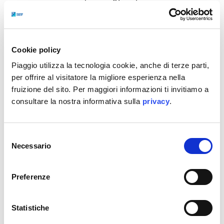
Il progetto espositivo si sviluppa negli spazi del
PALP
con un allestimento che dialoga con
l’architettura storica del palazzo, creando un
Cookie policy
equilibrio tra tradizione e sperimentazione. Le
Piaggio utilizza la tecnologia cookie, anche di terze parti,
opere in mostra restituiscono visioni ironiche,
per offrire al visitatore la migliore esperienza nella
poetiche e critiche, mettendo in luce il ruolo della
fruizione del sito. Per maggiori informazioni ti invitiamo a
consultare la nostra informativa sulla
privacy
.
Vespa come simbolo universale e senza tempo.
Selezione
Necessario
del
consenso
Preferenze
Statistiche