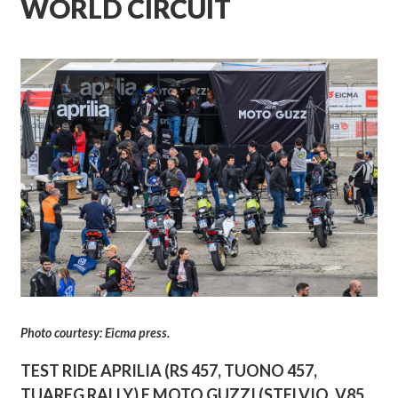
WORLD CIRCUIT
Photo courtesy: Eicma press.
TEST RIDE APRILIA (RS 457, TUONO 457,
TUAREG RALLY) E MOTO GUZZI (STELVIO, V85,