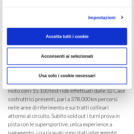
Kevin Schwantz, Troy Bayliss, Antonio Cairoli,
Andrea Iannone, Nicolò Bulega, Danilo Petrucci,
Impostazioni
Stefan Everts e Andrea Locatelli, Alex Salvini,
Davide Valsecchi e tanti altri ancora.
Accetta tutti i cookie
Acconsenti ai selezionati
Photo courtesy: Eicma press.
Usa solo i cookie necessari
Cuore pulsante dell’evento sono state le prove
moto con i 15.100 test ride effettuati dalle 32 Case
costruttrici presenti, pari a 378.000 km percorsi
nelle aree di riferimento e sui tratti collinari
attorno al circuito. Subito sold out i turni prova in
pista con le supersportive, unica experience a
pagamento, i cui ricavati sono stati interamente